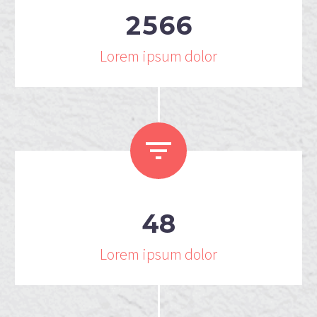
2
5
6
6
Lorem ipsum dolor


4
8
Lorem ipsum dolor