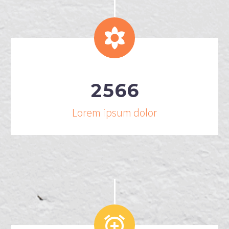


2
5
6
6
Lorem ipsum dolor

