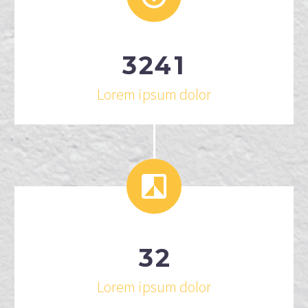
3
2
4
1
Lorem ipsum dolor


3
2
Lorem ipsum dolor