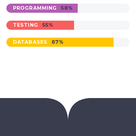
PROGRAMMING
58%
TESTING
55%
DATABASES
87%