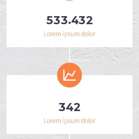
.
5
3
3
4
3
2
Lorem ipsum dolor


3
4
2
Lorem ipsum dolor