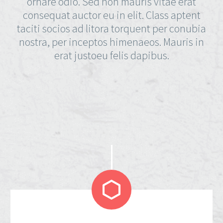
ornare odio. Sed non mauris vitae erat
consequat auctor eu in elit. Class aptent
taciti socios ad litora torquent per conubia
nostra, per inceptos himenaeos. Mauris in
erat justoeu felis dapibus.

