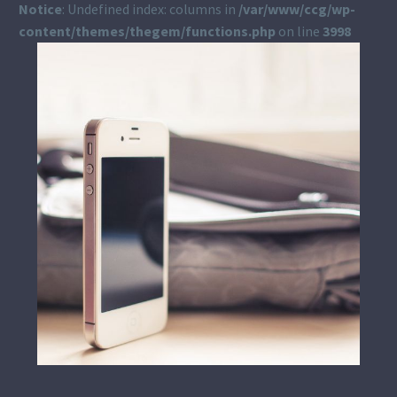
Notice
: Undefined index: columns in
/var/www/ccg/wp-
content/themes/thegem/functions.php
on line
3998