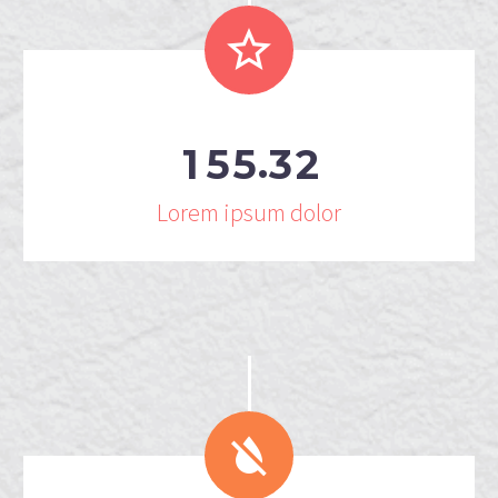


.
1
5
5
3
2
Lorem ipsum dolor

