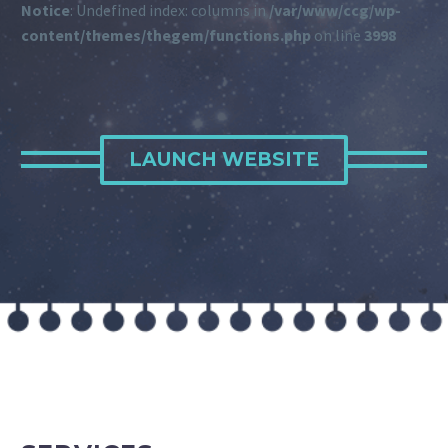
Notice
: Undefined index: columns in
/var/www/ccg/wp-
content/themes/thegem/functions.php
on line
3998
LAUNCH WEBSITE