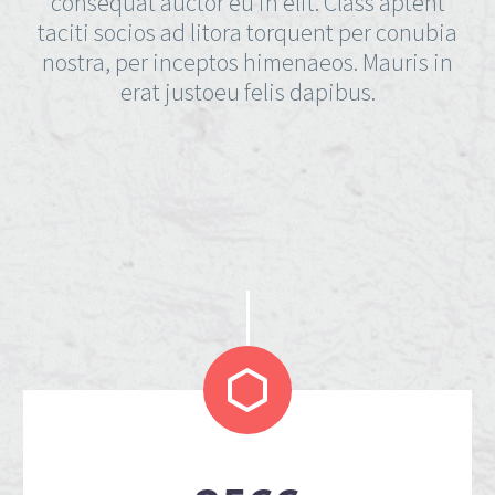
consequat auctor eu in elit. Class aptent
taciti socios ad litora torquent per conubia
nostra, per inceptos himenaeos. Mauris in
erat justoeu felis dapibus.

