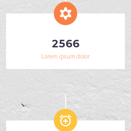


2
5
6
6
Lorem ipsum dolor

