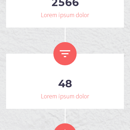
2
5
6
6
Lorem ipsum dolor


4
8
Lorem ipsum dolor