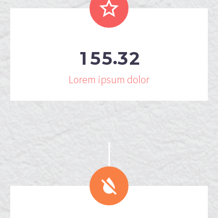


.
1
5
5
3
2
Lorem ipsum dolor

