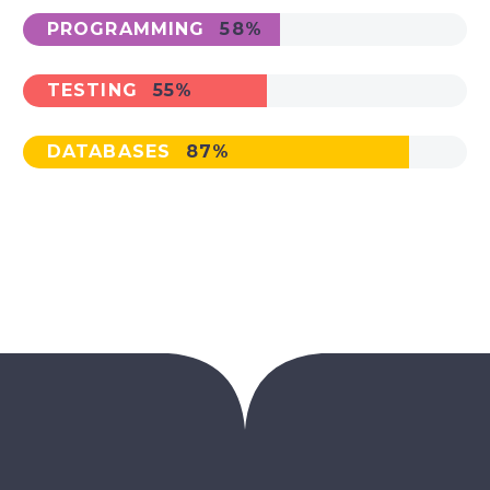
PROGRAMMING
58%
TESTING
55%
DATABASES
87%