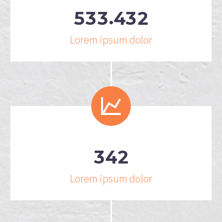
.
5
3
3
4
3
2
Lorem ipsum dolor


3
4
2
Lorem ipsum dolor