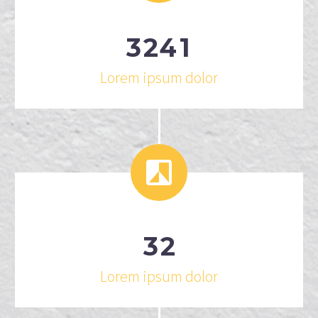
3
2
4
1
Lorem ipsum dolor


3
2
Lorem ipsum dolor